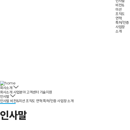
인사말
회사소개
비전&
미션
조직도
연혁
특허/인증
사업장
회사소개
인사말
소개
회사소개
회사소개
사업분야
고객센터
기술지원
인사말
인사말
비전&미션
조직도
연혁
특허/인증
사업장 소개
인사말