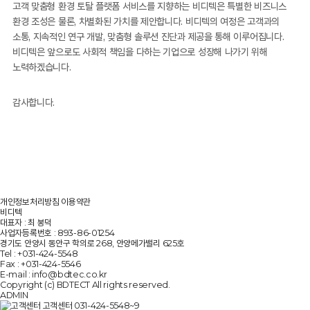
고객 맞춤형 환경 토탈 플랫폼 서비스를 지향하는 비디텍은 특별한 비즈니스
환경 조성은 물론, 차별화된 가치를 제안합니다. 비디텍의 여정은 고객과의
소통, 지속적인 연구 개발, 맞춤형 솔루션 진단과 제공을 통해 이루어집니다.
비디텍은 앞으로도 사회적 책임을 다하는 기업으로 성장해 나가기 위해
노력하겠습니다.
감사합니다.
개인정보처리방침
이용약관
비디텍
대표자 :
최 봉덕
사업자등록번호 :
893-86-01254
경기도 안양시 동안구 학의로 268, 안양메가밸리 625호
Tel :
+031-424-5548
Fax :
+031-424-5546
E-mail :
info@bdtec.co.kr
Copyright (c) BDTECT All rights reserved.
ADMIN
고객센터
031-424-5548~9