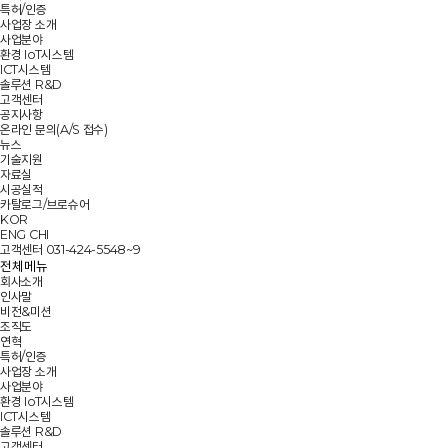
특허/인증
사업장 소개
사업분야
환경 IoT시스템
ICT시스템
솔루션 R&D
고객센터
공지사항
온라인 문의(A/S 접수)
뉴스
기술지원
자료실
시공실적
카탈로그/브로슈어
KOR
ENG
CHI
고객센터
031-424-5548~9
전체메뉴
회사소개
인사말
비전&미션
조직도
연혁
특허/인증
사업장 소개
사업분야
환경 IoT시스템
ICT시스템
솔루션 R&D
고객센터