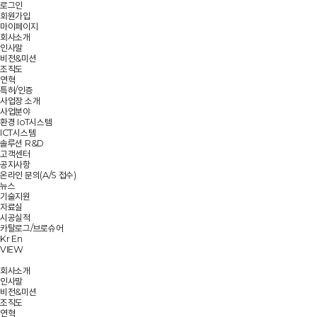
로그인
회원가입
마이페이지
회사소개
인사말
비전&미션
조직도
연혁
특허/인증
사업장 소개
사업분야
환경 IoT시스템
ICT시스템
솔루션 R&D
고객센터
공지사항
온라인 문의(A/S 접수)
뉴스
기술지원
자료실
시공실적
카탈로그/브로슈어
Kr
En
VIEW
회사소개
인사말
비전&미션
조직도
연혁